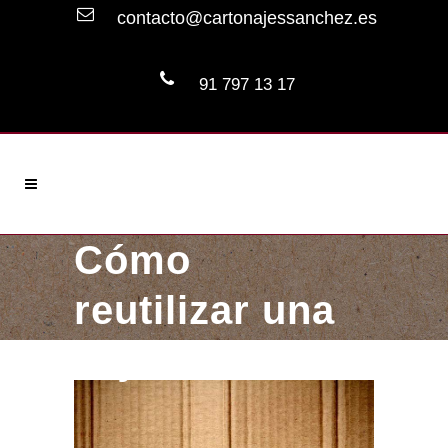
contacto@cartonajessanchez.es
91 797 13 17
Cómo
reutilizar una
caja de cartón