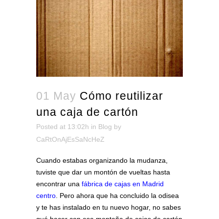
01 May
Cómo reutilizar
una caja de cartón
Posted at 13:02h
in
Blog
by
CaRtOnAjEsSaNcHeZ
Cuando estabas organizando la mudanza,
tuviste que dar un montón de vueltas hasta
encontrar una
fábrica de cajas en Madrid
centro
. Pero ahora que ha concluido la odisea
y te has instalado en tu nuevo hogar, no sabes
qué hacer con esa montaña de cajas de cartón