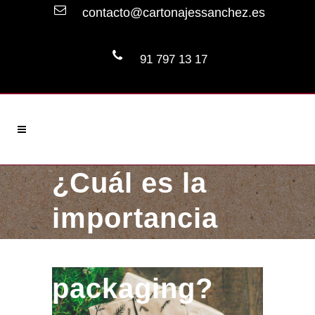
contacto@cartonajessanchez.es
91 797 13 17
¿Cuál es la
importancia
del
packaging?