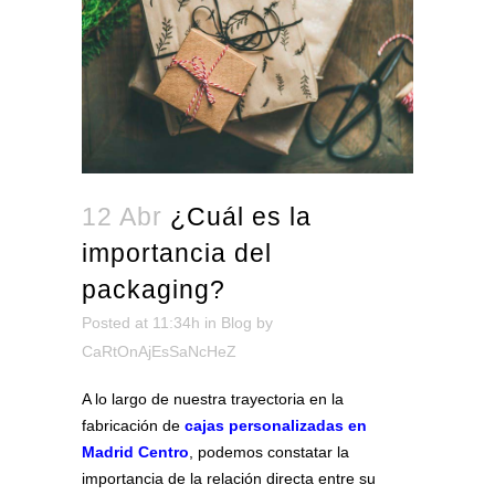
12 Abr
¿Cuál es la
importancia del
packaging?
Posted at 11:34h
in
Blog
by
CaRtOnAjEsSaNcHeZ
A lo largo de nuestra trayectoria en la
fabricación de
cajas personalizadas en
Madrid Centro
, podemos constatar la
importancia de la relación directa entre su