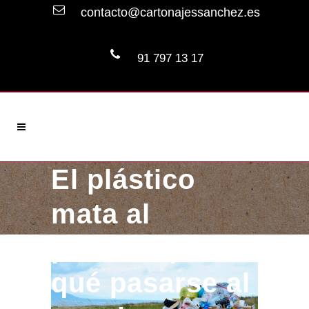
contacto@cartonajessanchez.es
91 797 13 17
El plástico
mata al
planeta: por
qué pasarse al