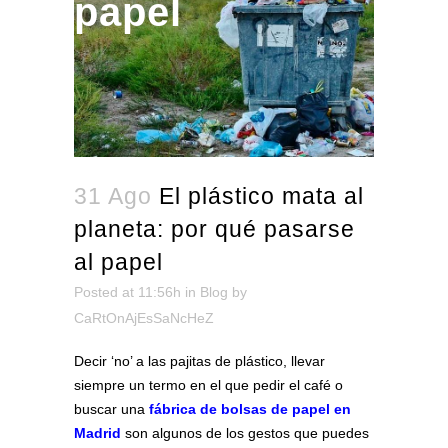
papel
31 Ago
El plástico mata al
planeta: por qué pasarse
al papel
Posted at 11:56h
in
Blog
by
CaRtOnAjEsSaNcHeZ
Decir ‘no’ a las pajitas de plástico, llevar
siempre un termo en el que pedir el café o
buscar una
fábrica de bolsas de papel en
Madrid
son algunos de los gestos que puedes