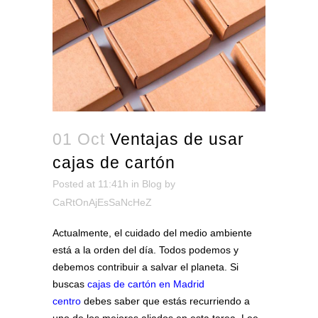
01 Oct
Ventajas de usar
cajas de cartón
Posted at 11:41h
in
Blog
by
CaRtOnAjEsSaNcHeZ
Actualmente, el cuidado del medio ambiente
está a la orden del día. Todos podemos y
debemos contribuir a salvar el planeta. Si
buscas
cajas de cartón en Madrid
centro
debes saber que estás recurriendo a
uno de los mejores aliados en esta tarea. Lee