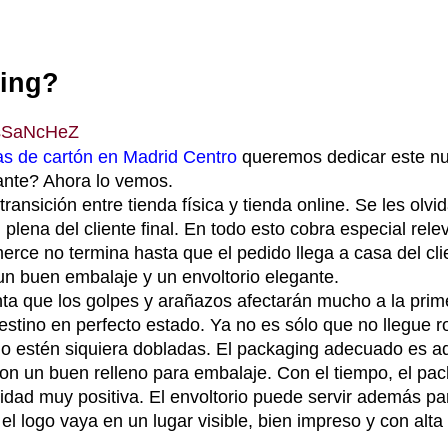
ing?
sSaNcHeZ
as de cartón en Madrid Centro
queremos dedicar este nue
ante? Ahora lo vemos.
ansición entre tienda física y tienda online. Se les olv
 plena del cliente final. En todo esto cobra especial rel
rce no termina hasta que el pedido llega a casa del cl
un buen embalaje y un envoltorio elegante.
nta que los golpes y arañazos afectarán mucho a la prime
destino en perfecto estado. Ya no es sólo que no llegue 
o estén siquiera dobladas. El packaging adecuado es aq
on un buen relleno para embalaje. Con el tiempo, el pac
dad muy positiva. El envoltorio puede servir además para
el logo vaya en un lugar visible, bien impreso y con alta 