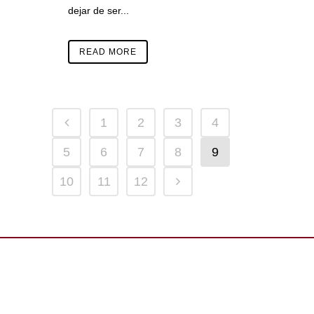
dejar de ser...
READ MORE
1
2
3
4
5
6
7
8
9
10
11
12